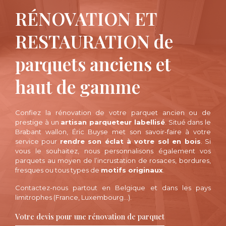
RÉNOVATION ET
RESTAURATION de
parquets anciens et
haut de gamme
Confiez la rénovation de votre parquet ancien ou de
prestige à un
artisan parqueteur labellisé
. Situé dans le
Brabant wallon, Éric Buyse met son savoir-faire à votre
service pour
rendre son éclat à votre sol en bois
. Si
vous le souhaitez, nous personnalisons également vos
parquets au moyen de l’incrustation de rosaces, bordures,
fresques ou tous types de
motifs originaux
.
Contactez-nous partout en Belgique et dans les pays
limitrophes (France, Luxembourg…).
Votre devis pour une rénovation de parquet