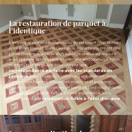
La restauration de parquet à
l’identique
Il arrive que certains composants du sol soient trop abîmés
pour être rénovés. Dans ces cas-là, nos artisans créent une
pièce identique, à l’aide d’un ouvrage réalisé sur mesure,
avec laquelle ils remplacent l’élément endommagé. Nous
mettons tout en œuvre pour obtenir une
correspondance parfaite avec les standards de
l’époque
, pour un rendu conforme à vos attentes. Nous
connaissons bien les différentes essences et pouvons
recréer les teintes des lames de parquet pour vous assurer
un résultat de qualité. Grâce à notre expérience, vous
bénéficiez d’une
restauration fidèle à l’état d’origine
.