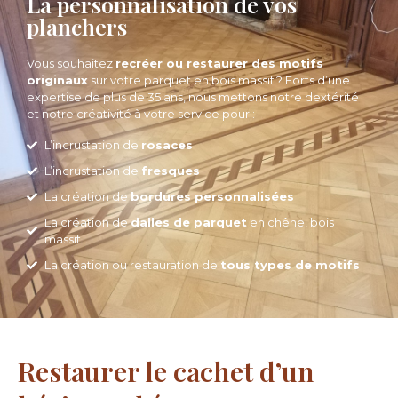
La personnalisation de vos
planchers
Vous souhaitez
recréer ou restaurer des motifs
originaux
sur votre parquet en bois massif ? Forts d’une
expertise de plus de 35 ans, nous mettons notre dextérité
et notre créativité à votre service pour :
L’incrustation de
rosaces
L’incrustation de
fresques
La création de
bordures personnalisées
La création de
dalles de parquet
en chêne, bois
massif…
La création ou restauration de
tous types de motifs
Restaurer le cachet d’un