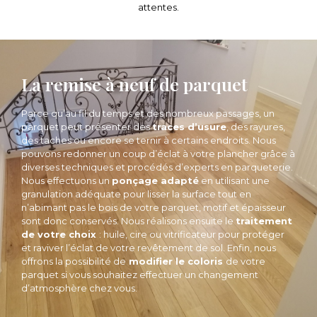
attentes.
La remise à neuf de parquet
Parce qu’au fil du temps et des nombreux passages, un
parquet peut présenter des
traces d’usure
, des rayures,
des taches ou encore se ternir à certains endroits. Nous
pouvons redonner un coup d’éclat à votre plancher grâce à
diverses techniques et procédés d’experts en parqueterie.
Nous effectuons un
ponçage adapté
en utilisant une
granulation adéquate pour lisser la surface tout en
n’abimant pas le bois de votre parquet, motif et épaisseur
sont donc conservés. Nous réalisons ensuite le
traitement
de votre choix
: huile, cire ou vitrificateur pour protéger
et raviver l’éclat de votre revêtement de sol. Enfin, nous
offrons la possibilité de
modifier le coloris
de votre
parquet si vous souhaitez effectuer un changement
d’atmosphère chez vous.