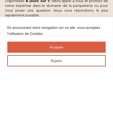
Disponibles
6 jours sur 7
, faites appel à nous et profitez de
notre expertise dans le domaine de la parqueterie ou pour
nous poser une question. Nous vous répondrons le plus
rapidement possible.
Contactez-nous
En poursuivant votre navigation sur ce site, vous acceptez
l'utilisation de Cookies.
Accepter
Rejeter
Parquets Buyse Éric